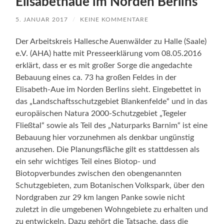
Elisabethaue im Norden Berlins
5. JANUAR 2017
/
KEINE KOMMENTARE
Der Arbeitskreis Hallesche Auenwälder zu Halle (Saale)
e.V. (AHA) hatte mit Presseerklärung vom 08.05.2016
erklärt, dass er es mit großer Sorge die angedachte
Bebauung eines ca. 73 ha großen Feldes in der
Elisabeth-Aue im Norden Berlins sieht. Eingebettet in
das „Landschaftsschutzgebiet Blankenfelde“ und in das
europäischen Natura 2000-Schutzgebiet „Tegeler
Fließtal“ sowie als Teil des „Naturparks Barnim“ ist eine
Bebauung hier vorzunehmen als denkbar ungünstig
anzusehen. Die Planungsfläche gilt es stattdessen als
ein sehr wichtiges Teil eines Biotop- und
Biotopverbundes zwischen den obengenannten
Schutzgebieten, zum Botanischen Volkspark, über den
Nordgraben zur 29 km langen Panke sowie nicht
zuletzt in die umgebenen Wohngebiete zu erhalten und
zu entwickeln. Dazu gehört die Tatsache, dass die