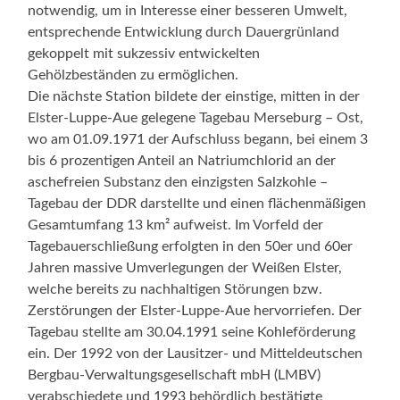
notwendig, um in Interesse einer besseren Umwelt,
entsprechende Entwicklung durch Dauergrünland
gekoppelt mit sukzessiv entwickelten
Gehölzbeständen zu ermöglichen.
Die nächste Station bildete der einstige, mitten in der
Elster-Luppe-Aue gelegene Tagebau Merseburg – Ost,
wo am 01.09.1971 der Aufschluss begann, bei einem 3
bis 6 prozentigen Anteil an Natriumchlorid an der
aschefreien Substanz den einzigsten Salzkohle –
Tagebau der DDR darstellte und einen flächenmäßigen
Gesamtumfang 13 km² aufweist. Im Vorfeld der
Tagebauerschließung erfolgten in den 50er und 60er
Jahren massive Umverlegungen der Weißen Elster,
welche bereits zu nachhaltigen Störungen bzw.
Zerstörungen der Elster-Luppe-Aue hervorriefen. Der
Tagebau stellte am 30.04.1991 seine Kohleförderung
ein. Der 1992 von der Lausitzer- und Mitteldeutschen
Bergbau-Verwaltungsgesellschaft mbH (LMBV)
verabschiedete und 1993 behördlich bestätigte