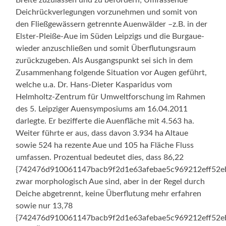
Deichrückverlegungen vorzunehmen und somit von
den Fließgewässern getrennte Auenwälder –z.B. in der
Elster-Pleiße-Aue im Süden Leipzigs und die Burgaue-
wieder anzuschließen und somit Überflutungsraum
zurückzugeben. Als Ausgangspunkt sei sich in dem
Zusammenhang folgende Situation vor Augen geführt,
welche u.a. Dr. Hans-Dieter Kasparidus vom
Helmholtz-Zentrum für Umweltforschung im Rahmen
des 5. Leipziger Auensymposiums am 16.04.2011
darlegte. Er bezifferte die Auenfläche mit 4.563 ha.
Weiter führte er aus, dass davon 3.934 ha Altaue
sowie 524 ha rezente Aue und 105 ha Fläche Fluss
umfassen. Prozentual bedeutet dies, dass 86,22
{742476d910061147bacb9f2d1e63afebae5c969212eff52e
zwar morphologisch Aue sind, aber in der Regel durch
Deiche abgetrennt, keine Überflutung mehr erfahren
sowie nur 13,78
{742476d910061147bacb9f2d1e63afebae5c969212eff52e