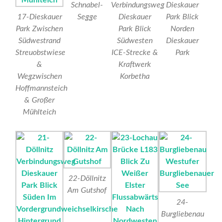
Schnabel-
Verbindungsweg
Dieskauer
17-Dieskauer
Segge
Dieskauer
Park Blick
Park Zwischen
Park Blick
Norden
Südwestrand
Südwesten
Dieskauer
Streuobstwiese
ICE-Strecke &
Park
&
Kraftwerk
Wegzwischen
Korbetha
Hoffmannsteich
& Großer
Mühlteich
22-Döllnitz
Am Gutshof
24-
Burgliebenau