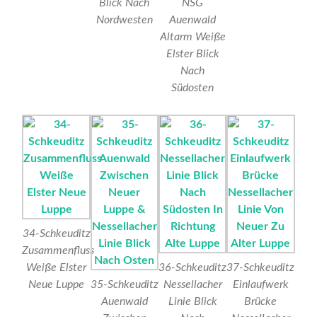
Blick Nach
NSG
Nordwesten
Auenwald
Altarm Weiße
Elster Blick
Nach
Südosten
34-Schkeuditz
Zusammenfluss
Weiße Elster
36-Schkeuditz
37-Schkeuditz
Neue Luppe
35-Schkeuditz
Nessellacher
Einlaufwerk
Auenwald
Linie Blick
Brücke