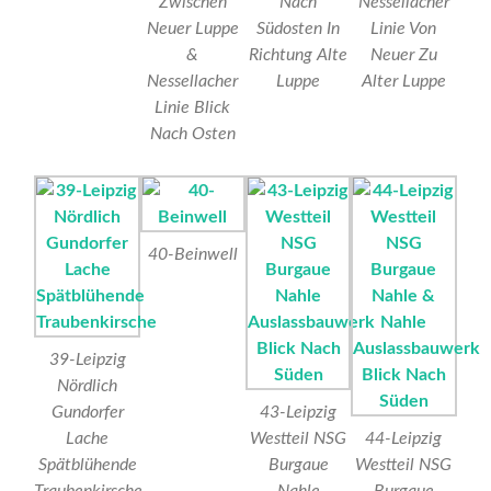
Zwischen
Nach
Nessellacher
Neuer Luppe
Südosten In
Linie Von
&
Richtung Alte
Neuer Zu
Nessellacher
Luppe
Alter Luppe
Linie Blick
Nach Osten
40-Beinwell
39-Leipzig
Nördlich
Gundorfer
43-Leipzig
Lache
Westteil NSG
44-Leipzig
Spätblühende
Burgaue
Westteil NSG
Traubenkirsche
Nahle
Burgaue