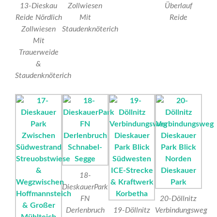
13-Dieskau
Zollwiesen
Überlauf
Reide Nördlich
Mit
Reide
Zollwiesen
Staudenknöterich
Mit
Trauerweide
&
Staudenknöterich
18-
DieskauerPark
FN
20-Döllnitz
Derlenbruch
19-Döllnitz
Verbindungsweg