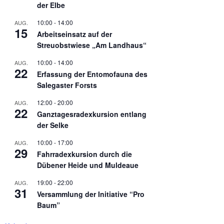
der Elbe
10:00
-
14:00
AUG.
15
Arbeitseinsatz auf der
Streuobstwiese „Am Landhaus“
10:00
-
14:00
AUG.
22
Erfassung der Entomofauna des
Salegaster Forsts
12:00
-
20:00
AUG.
22
Ganztagesradexkursion entlang
der Selke
10:00
-
17:00
AUG.
29
Fahrradexkursion durch die
Dübener Heide und Muldeaue
19:00
-
22:00
AUG.
31
Versammlung der Initiative “Pro
Baum”