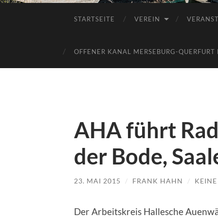
STARTSEITE
VEREIN
VERANS
OFFENER KANAL MERSEBURG-QUERFURT E
AHA führt Rad
der Bode, Saa
23. MAI 2015
/
FRANK HAHN
/
KEIN
Der Arbeitskreis Hallesche Auenwäl