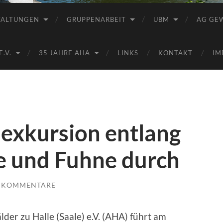
Saale
e.V.
TALTUNGEN
GRUPPENARBEIT
UBM
AG GE
(AHA)
.V.
35 JAHRE AHA
LINKS
KONTAKT
IM
exkursion entlang
le und Fuhne durch
E KOMMENTARE
der zu Halle (Saale) e.V. (AHA) führt am