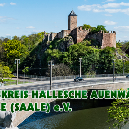
Arbeitskreis
Hallesche
Auenwälder
zu
Halle
/