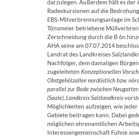
darzulegen. Außerdem hält es der
Radexkursionen auf die Bedrohunge
EBS-Mitverbrennungsanlage im Sc
Tönsmeier betriebene Müllverbren
Zerschneidung durch die B 6n hinz
AHA seine am 07.07.2014 beschlos
Landrat des Landkreises Salzlandk
Nachfolger, dem damaligen Bürger
zugeleiteten
Konzeptionellen Vorschl
Obstgehölzallee nordöstlich bzw. nör
parallel zur Bode zwischen Neugatter
(Saale), Landkreis Salzlandkreis
vorst
Möglichkeiten aufzeigen, wie jeder
Gebiete beitragen kann. Dabei ged
möglichen ehrenamtlichen Arbeitsg
Interessengemeinschaft Fuhne sow