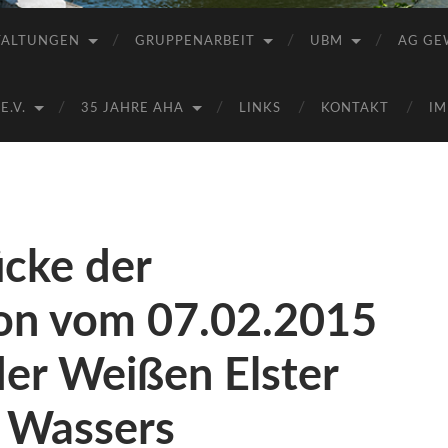
Saale
e.V.
TALTUNGEN
GRUPPENARBEIT
UBM
AG GE
(AHA)
.V.
35 JAHRE AHA
LINKS
KONTAKT
IM
ücke der
on vom 07.02.2015
er Weißen Elster
n Wassers