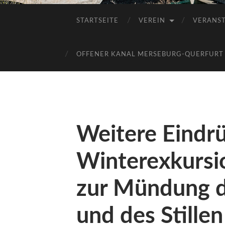
STARTSEITE
VEREIN
VERANS
OFFENER KANAL MERSEBURG-QUERFURT E
Weitere Eindr
Winterexkursi
zur Mündung d
und des Stille