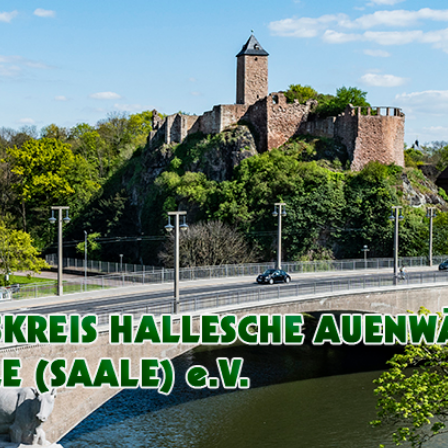
Arbeitskreis
Hallesche
Auenwälder
zu
Halle
/