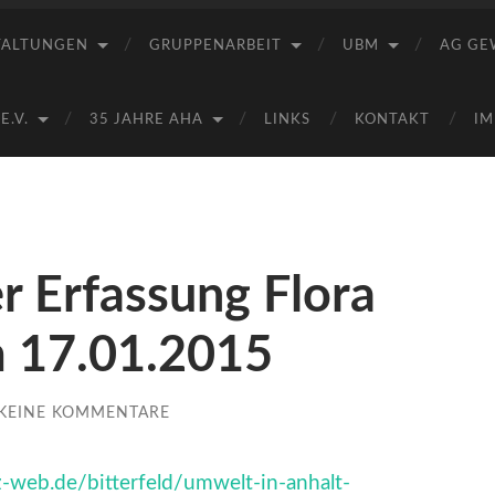
Saale
e.V.
TALTUNGEN
GRUPPENARBEIT
UBM
AG GE
(AHA)
.V.
35 JAHRE AHA
LINKS
KONTAKT
IM
r Erfassung Flora
 17.01.2015
KEINE KOMMENTARE
-web.de/bitterfeld/umwelt-in-anhalt-