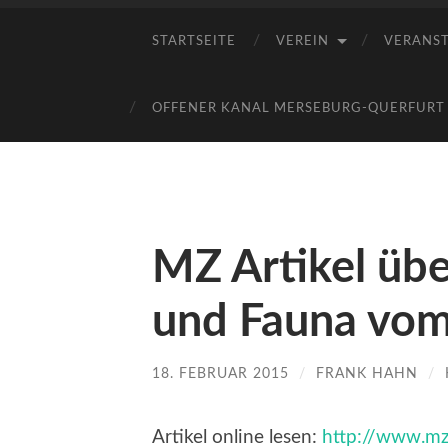
STARTSEITE
VEREIN
VERANS
OFFENER KANAL MERSEBURG-QUERFURT E
MZ Artikel übe
und Fauna vom
18. FEBRUAR 2015
/
FRANK HAHN
/
Artikel online lesen:
http://www.mz