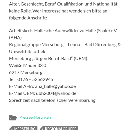
Alter, Geschlecht, Beruf, Qualifikation und Nationalität
keine Rolle. Wer Interesse hat wende sich bitte an
folgende Anschrift:
Arbeitskreis Hallesche Auenwälder zu Halle (Saale) e.V. –
(AHA)
Regionalgruppe Merseburg – Leuna – Bad Dürrenberg &
Umweltbibliothek
Merseburg „Jürgen Bernt-Bärtl“ (UBM)
Weiße Mauer 33 0
6217 Merseburg
Tel.: 0176 – 52562945
E-Mail AHA: aha_halle@yahoo.de
E-Mail UBM: ubh2004@yahoo.de
Sprechzeit nach telefonischer Vereinbarung
Presseerklärungen
MERSEBURG
REGIONALGRUPPE