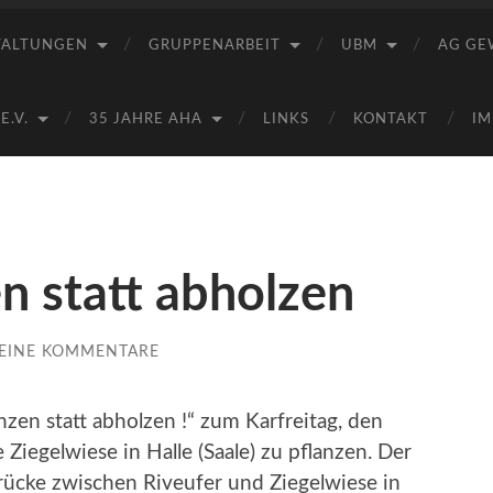
Saale
e.V.
TALTUNGEN
GRUPPENARBEIT
UBM
AG GE
(AHA)
.V.
35 JAHRE AHA
LINKS
KONTAKT
IM
n statt abholzen
EINE KOMMENTARE
nzen statt abholzen !“ zum Karfreitag, den
Ziegelwiese in Halle (Saale) zu pflanzen. Der
rücke zwischen Riveufer und Ziegelwiese in