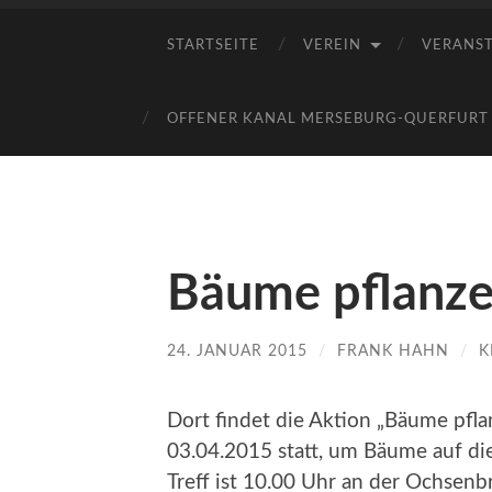
STARTSEITE
VEREIN
VERANS
OFFENER KANAL MERSEBURG-QUERFURT E
Bäume pflanze
24. JANUAR 2015
/
FRANK HAHN
/
K
Dort findet die Aktion „Bäume pfla
03.04.2015 statt, um Bäume auf die 
Treff ist 10.00 Uhr an der Ochsenb