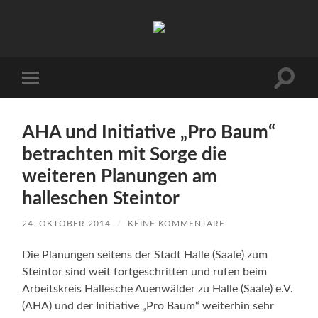
Arbeitskreis
Hallesche
Auenwälder
zu
Halle
Suchfe
Mobile-
/
ein-/a
Menü
Saale
ein-/ausblenden
e.V.
(AHA)
AHA und Initiative „Pro Baum“
betrachten mit Sorge die
weiteren Planungen am
halleschen Steintor
24. OKTOBER 2014
/
KEINE KOMMENTARE
Die Planungen seitens der Stadt Halle (Saale) zum
Steintor sind weit fortgeschritten und rufen beim
Arbeitskreis Hallesche Auenwälder zu Halle (Saale) e.V.
(AHA) und der Initiative „Pro Baum“ weiterhin sehr