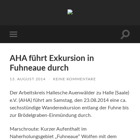
Arbeitskreis
Hallesche
Auenwälder
zu
Halle
Suchfe
Mobile-
/
ein-/a
Menü
Saale
ein-/ausblenden
e.V.
(AHA)
AHA führt Exkursion in
Fuhneaue durch
13. AUGUST 2014
/
KEINE KOMMENTARE
Der Arbeitskreis Hallesche Auenwälder zu Halle (Saale)
e.V. (AHA) führt am Samstag, den 23.08.2014 eine ca.
sechsstündige Wanderexkursion entlang der Fuhne bis
zur Brödelgraben-Einmündung durch.
Marschroute: Kurzer Aufenthalt im
Naherholungsgebiet „Fuhneaue“ Wolfen mit dem