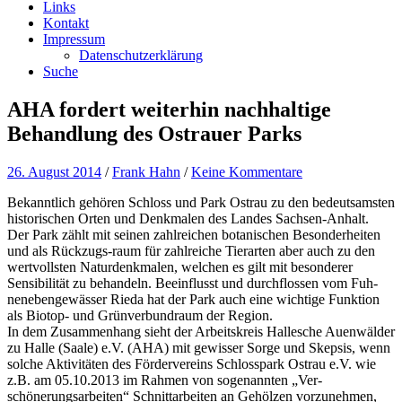
Links
Kontakt
Impressum
Datenschutzerklärung
Suche
AHA fordert weiterhin nachhaltige
Behandlung des Ostrauer Parks
26. August 2014
/
Frank Hahn
/
Keine Kommentare
Bekanntlich gehören Schloss und Park Ostrau zu den bedeutsamsten
historischen Orten und Denkmalen des Landes Sachsen-Anhalt.
Der Park zählt mit seinen zahlreichen botanischen Besonderheiten
und als Rückzugs-raum für zahlreiche Tierarten aber auch zu den
wertvollsten Naturdenkmalen, welchen es gilt mit besonderer
Sensibilität zu behandeln. Beeinflusst und durchflossen vom Fuh-
nenebengewässer Rieda hat der Park auch eine wichtige Funktion
als Biotop- und Grünverbundraum der Region.
In dem Zusammenhang sieht der Arbeitskreis Hallesche Auenwälder
zu Halle (Saale) e.V. (AHA) mit gewisser Sorge und Skepsis, wenn
solche Aktivitäten des Fördervereins Schlosspark Ostrau e.V. wie
z.B. am 05.10.2013 im Rahmen von sogenannten „Ver-
schönerungsarbeiten“ Schnittarbeiten an Gehölzen vorzunehmen,