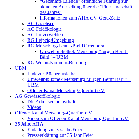
“Gezähmte Eilende” öffentliche Führung zur
aktuellen Ausstellung über die “Flusslandschaft
des Jahres”
Informationen zum AHA e.V. Gera-Zeitz
AG Graebsee
AG Feldökologie
AG Pulverweiden
RG Leipzig/Umgebung
RG Merseburg-Leuna-Bad Dürrenberg
Umweltbibliothek Merseburg “Jürgen Bernt-
Bärtl” – UBM
RG Wettin-Könnern-Bernburg
UBM
Link zur Bücherausleihe
Umweltbibliothek Merseburg “Jürgen Bernt-Bärtl” –
UBM
Offener Kanal Merseburg-Querfurt e.V.
AG Gewässerökologie
Die Arbeitsgemeinschaft
Videos
Offener Kanal Merseburg-Querfurt e.V.
Video zum Offenen Kanal Merseburg-Querfurt e.V.
35 Jahre AHA
Einladung zur 35-Jahr-Feier
Presseerklärung zur 35-Jahr-Feier