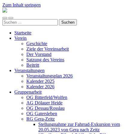
Zum Inhalt springen
Arbeitskreis
Hallesche
Mobile-
Suchfeld
Auenwälder
Suchen
Menü
ein-/ausblenden
zu
nach:
ein-/ausblenden
Halle
Startseite
/
Verein
Saale
Geschichte
e.V.
Ziele der Vereinsarbeit
(AHA)
Der Vorstand
Satzung des Vereins
Beitritt
Veranstaltungen
Veranstaltungsplan 2026
Kalender 2025
Kalender 2026
Gruppenarbeit
OG Bitterfeld/Wolfen
AG Dölauer Heide
OG Dessau/Rosslau
OG Gatersleben
RG Gera-Zeitz
Stellungnahme zur Fahrrad-Exkursion vom
20.05.2023 von Gera nach Zeitz