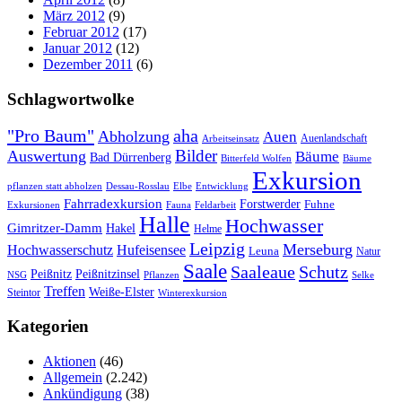
März 2012
(9)
Februar 2012
(17)
Januar 2012
(12)
Dezember 2011
(6)
Schlagwortwolke
"Pro Baum"
aha
Abholzung
Auen
Auenlandschaft
Arbeitseinsatz
Bilder
Auswertung
Bäume
Bad Dürrenberg
Bitterfeld Wolfen
Bäume
Exkursion
pflanzen statt abholzen
Dessau-Rosslau
Elbe
Entwicklung
Fahrradexkursion
Forstwerder
Fuhne
Fauna
Feldarbeit
Exkursionen
Halle
Hochwasser
Gimritzer-Damm
Hakel
Helme
Leipzig
Merseburg
Hochwasserschutz
Hufeisensee
Leuna
Natur
Saale
Saaleaue
Schutz
Peißnitz
Peißnitzinsel
NSG
Pflanzen
Selke
Treffen
Weiße-Elster
Steintor
Winterexkursion
Kategorien
Aktionen
(46)
Allgemein
(2.242)
Ankündigung
(38)