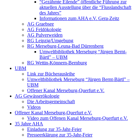
“Gezähmte Eilende” öffentliche Führung zur
aktuellen Ausstellung über die “Flusslandschaft
des Jahres”
Informationen zum AHA e.V. Gera-Zeitz
AG Graebsee
AG Feldökologie
AG Pulverweiden
RG Leipzig/Umgebung
RG Merseburg-Leuna-Bad Dürrenberg
Umweltbibliothek Merseburg “Jürgen Bernt-
Bärtl” – UBM
RG Wettin-Könnern-Bernburg
UBM
Link zur Bücherausleihe
Umweltbibliothek Merseburg “Jürgen Bernt-Bärtl” –
UBM
Offener Kanal Merseburg-Querfurt e.V.
AG Gewässerökologie
Die Arbeitsgemeinschaft
Videos
Offener Kanal Merseburg-Querfurt e.V.
Video zum Offenen Kanal Merseburg-Querfurt e.V.
35 Jahre AHA
Einladung zur 35-Jahr-Feier
Presseerklärung zur 35-Jahr-Feier