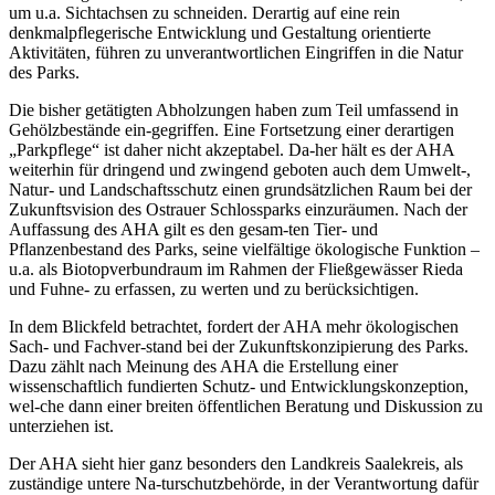
um u.a. Sichtachsen zu schneiden. Derartig auf eine rein
denkmalpflegerische Entwicklung und Gestaltung orientierte
Aktivitäten, führen zu unverantwortlichen Eingriffen in die Natur
des Parks.
Die bisher getätigten Abholzungen haben zum Teil umfassend in
Gehölzbestände ein-gegriffen. Eine Fortsetzung einer derartigen
„Parkpflege“ ist daher nicht akzeptabel. Da-her hält es der AHA
weiterhin für dringend und zwingend geboten auch dem Umwelt-,
Natur- und Landschaftsschutz einen grundsätzlichen Raum bei der
Zukunftsvision des Ostrauer Schlossparks einzuräumen. Nach der
Auffassung des AHA gilt es den gesam-ten Tier- und
Pflanzenbestand des Parks, seine vielfältige ökologische Funktion –
u.a. als Biotopverbundraum im Rahmen der Fließgewässer Rieda
und Fuhne- zu erfassen, zu werten und zu berücksichtigen.
In dem Blickfeld betrachtet, fordert der AHA mehr ökologischen
Sach- und Fachver-stand bei der Zukunftskonzipierung des Parks.
Dazu zählt nach Meinung des AHA die Erstellung einer
wissenschaftlich fundierten Schutz- und Entwicklungskonzeption,
wel-che dann einer breiten öffentlichen Beratung und Diskussion zu
unterziehen ist.
Der AHA sieht hier ganz besonders den Landkreis Saalekreis, als
zuständige untere Na-turschutzbehörde, in der Verantwortung dafür