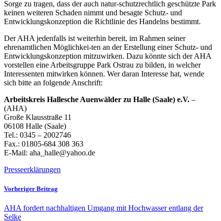
Sorge zu tragen, dass der auch natur-schutzrechtlich geschützte Park
keinen weiteren Schaden nimmt und besagte Schutz- und
Entwicklungskonzeption die Richtlinie des Handelns bestimmt.
Der AHA jedenfalls ist weiterhin bereit, im Rahmen seiner
ehrenamtlichen Möglichkei-ten an der Erstellung einer Schutz- und
Entwicklungskonzeption mitzuwirken. Dazu könnte sich der AHA
vorstellen eine Arbeitsgruppe Park Ostrau zu bilden, in welcher
Interessenten mitwirken können. Wer daran Interesse hat, wende
sich bitte an folgende Anschrift:
Arbeitskreis Hallesche Auenwälder zu Halle (Saale) e.V.
–
(AHA)
Große Klausstraße 11
06108 Halle (Saale)
Tel.: 0345 – 2002746
Fax.: 01805-684 308 363
E-Mail: aha_halle@yahoo.de
Presseerklärungen
Vorheriger Beitrag
AHA fordert nachhaltigen Umgang mit Hochwasser entlang der
Selke