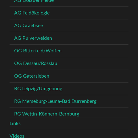
AG Dölauer Heide
AG Feldökologie
AG Graebsee
AG Pulverweiden
OG Bitterfeld/Wolfen
OG Dessau/Rosslau
OG Gatersleben
RG Leipzig/Umgebung
RG Merseburg-Leuna-Bad Dürrenberg
RG Wettin-Könnern-Bernburg
Links
Videos