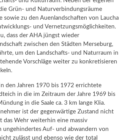
chafts- und Kulturraum. Neben der eigenen
die Grün- und Naturverbindungsräume
ue sowie zu den Auenlandschaften von Laucha
Entwicklungs- und Vernetzungsmöglichkeiten.
zu, dass der AHA jüngst wieder
andschaft zwischen den Städten Merseburg,
hrte, um den Landschafts- und Naturraum in
ehende Vorschläge weiter zu konkretisieren
keln.
 in den Jahren 1970 bis 1972 errichtete
eich in die im Zeitraum der Jahre 1969 bis
ündung in die Saale ca. 3 km lange Klia.
lnehmer ist der gegenwärtige Zustand nicht
et das Wehr weiterhin eine massiv
ein ungehindertes Auf- und abwandern von
cht zulässt und ebenso wie der total