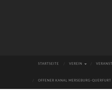
STARTSEITE
VEREIN
VERANS
OFFENER KANAL MERSEBURG-QUERFURT E