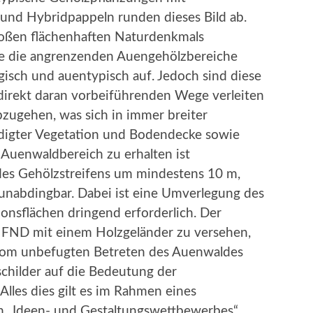
und Hybridpappeln runden dieses Bild ab.
großen flächenhaften Naturdenkmals
e die angrenzenden Auengehölzbereiche
isch und auentypisch auf. Jedoch sind diese
direkt daran vorbeiführenden Wege verleiten
zugehen, was sich in immer breiter
digter Vegetation und Bodendecke sowie
Auenwaldbereich zu erhalten ist
 des Gehölzstreifens um mindestens 10 m,
unabdingbar. Dabei ist eine Umverlegung des
nsflächen dringend erforderlich. Der
s FND mit einem Holzgeländer zu versehen,
vom unbefugten Betreten des Auenwaldes
schilder auf die Bedeutung der
Alles dies gilt es im Rahmen eines
ten „Ideen- und Gestaltungswettbewerbes“