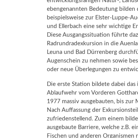
entwicklungsfähigen Natur-, Lands
ebengenannten Bedeutung bilden 
beispielsweise zur Elster-Luppe-A
und Ellerbach eine sehr wichtige 
Diese Ausgangssituation führte da
Radrundradexkursion in die Auenl
Leuna und Bad Dürrenberg durchfü
Augenschein zu nehmen sowie best
oder neue Überlegungen zu entwic
Die erste Station bildete dabei das
Ablaufwehr vom Vorderen Gotthardt
1977 massiv ausgebauten, bis zur M
Nach Auffassung der Exkursionstei
zufriedenstellend. Zum einem bild
ausgebaute Barriere, welche z.B. 
Fischen und anderen Organismen ni