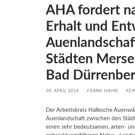
AHA fordert na
Erhalt und Ent
Auenlandschaf
Städten Merse
Bad Dürrenbe
28. APRIL 2014
/
FRANK HAHN
/
KEI
Der Arbeitskreis Hallesche Auenwäld
Auenlandschaft zwischen den Städ
einen sehr bedeutsamen, arten- un