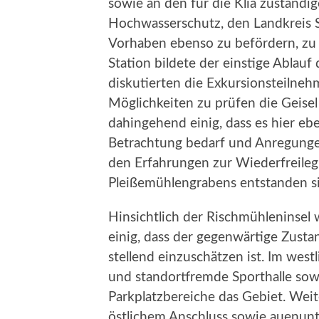
sowie an den für die Klia zuständi
Hochwasserschutz, den Landkreis S
Vorhaben ebenso zu befördern, zu 
Station bildete der einstige Ablau
diskutierten die Exkursionsteilne
Möglichkeiten zu prüfen die Geise
dahingehend einig, dass es hier eb
Betrachtung bedarf und Anregungen 
den Erfahrungen zur Wiederfreile
Pleißemühlengrabens entstanden s
Hinsichtlich der Rischmühleninsel 
einig, dass der gegenwärtige Zusta
stellend einzuschätzen ist. Im wes
und standortfremde Sporthalle so
Parkplatzbereiche das Gebiet. Wei
östlichem Anschluss sowie auenun