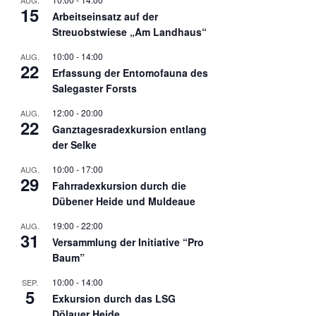
AUG.
15
Arbeitseinsatz auf der
Streuobstwiese „Am Landhaus“
10:00
-
14:00
AUG.
22
Erfassung der Entomofauna des
Salegaster Forsts
12:00
-
20:00
AUG.
22
Ganztagesradexkursion entlang
der Selke
10:00
-
17:00
AUG.
29
Fahrradexkursion durch die
Dübener Heide und Muldeaue
19:00
-
22:00
AUG.
31
Versammlung der Initiative “Pro
Baum”
10:00
-
14:00
SEP.
5
Exkursion durch das LSG
Dölauer Heide