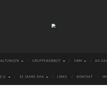
Arbeitskreis
Hallesche
Auenwälder
zu
Halle
/
Saale
e.V.
TALTUNGEN
GRUPPENARBEIT
UBM
AG GE
(AHA)
.V.
35 JAHRE AHA
LINKS
KONTAKT
IM