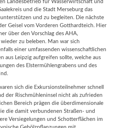
gen Landesbetrieb für Wasserwirtschaft und
aalekreis und die Stadt Merseburg das
unterstützen und zu begleiten. Die nächste
f der Geisel vom Vorderen Gotthardteich. Hier
hmer über den Vorschlag des AHA,
l wieder zu beleben. Man war sich
enfalls einer umfassenden wissenschaftlichen
aus Leipzig aufgreifen sollte, welche aus
gungen des Elstermühlengrabens und des
ind.
waren sich die Exkursionsteilnehmer schnell
nd der Rischmühleninsel nicht als zufrieden
tlichen Bereich prägen die überdimensionale
wie die damit verbundenen Straßen- und
tere Versiegelungen und Schotterflächen im
typische Gehölzpflanzungen mit