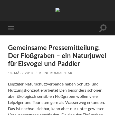
Arbeitskreis
Hallesche
Auenwälder
zu
Halle
Suchfe
Mobile-
/
ein-/a
Menü
Saale
ein-/ausblenden
e.V.
(AHA)
Gemeinsame Pressemitteilung:
Der Floßgraben – ein Naturjuwel
für Eisvogel und Paddler
14. MÄRZ 2014
/
KEINE KOMMENTARE
Leipziger Naturschutzverbände haben Schutz- und
Nutzungskonzept erarbeitet Den besonders schönen,
aber ökologisch sensiblen Floßgraben wollen viele
Leipziger und Touristen gern als Wasserweg erkunden.
Das ist nachvollziehbar, kann aber nur unter gewissen
Voraussetzungen stattfinden. Da sich der Floßgraben