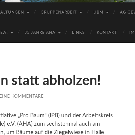
Saale
e.V.
TALTUNGEN
GRUPPENARBEIT
UBM
AG GE
(AHA)
.V.
35 JAHRE AHA
LINKS
KONTAKT
IM
 statt abholzen!
EINE KOMMENTARE
tiative „Pro Baum“ (IPB) und der Arbeitskreis
ale) e.V. (AHA) zum sechstenmal auch am
n, um Bäume auf die Ziegelwiese in Halle