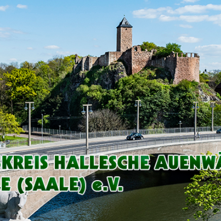
Arbeitskreis
Hallesche
Auenwälder
zu
Halle
/