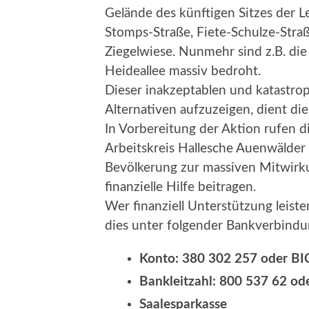
Gelände des künftigen Sitzes der Le
Stomps-Straße, Fiete-Schulze-Straß
Ziegelwiese. Nunmehr sind z.B. di
Heideallee massiv bedroht.
Dieser inakzeptablen und katastro
Alternativen aufzuzeigen, dient di
In Vorbereitung der Aktion rufen di
Arbeitskreis Hallesche Auenwälder z
Bevölkerung zur massiven Mitwirk
finanzielle Hilfe beitragen.
Wer finanziell Unterstützung leis
dies unter folgender Bankverbind
Konto: 380 302 257 oder 
Bankleitzahl: 800 537 62 o
Saalesparkasse