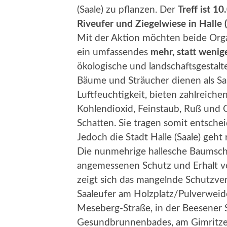
(Saale) zu pflanzen. Der
Treff ist 
Riveufer und Ziegelwiese in Halle (
Mit der Aktion möchten beide Orga
ein umfassendes
mehr, statt wenig
ökologische und landschaftsgestalt
Bäume und Sträucher dienen als Sa
Luftfeuchtigkeit, bieten zahlreich
Kohlendioxid, Feinstaub, Ruß und
Schatten. Sie tragen somit entsche
Jedoch die Stadt Halle (Saale) geht
Die nunmehrige hallesche Baumschu
angemessenen Schutz und Erhalt vo
zeigt sich das mangelnde Schutzver
Saaleufer am Holzplatz/Pulverwei
Meseberg-Straße, in der Beesener 
Gesundbrunnenbades, am Gimritzer