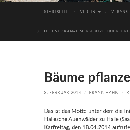
STARTSEITE
VEREIN
VERANS
OFFENER KANAL MERSEBURG-QUERFURT E
Bäume pflanzen
8. FEBRUAR 2014
/
FRANK HAHN
/
K
Das ist das Motto unter dem die Ini
Hallesche Auenwälder zu Halle (Sa
Karfreitag, den 18.04.2014
aufrufe