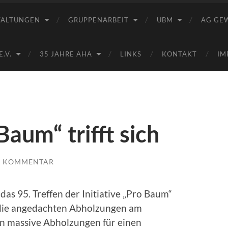
Saale
e.V.
TALTUNGEN
GRUPPENARBEIT
UBM
AG GE
(AHA)
.V.
35 JAHRE AHA
LINKS
KONTAKT
IM
Baum“ trifft sich
1 KOMMENTAR
as 95. Treffen der Initiative „Pro Baum“
d die angedachten Abholzungen am
n massive Abholzungen für einen