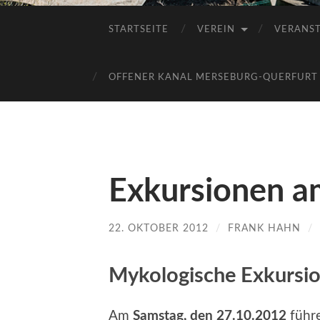
STARTSEITE
VEREIN
VERANS
OFFENER KANAL MERSEBURG-QUERFURT E
Exkursionen a
22. OKTOBER 2012
/
FRANK HAHN
/
Mykologische Exkursio
Am
Samstag, den 27.10.2012
führe