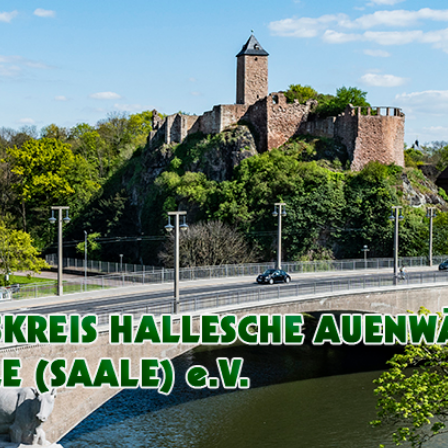
Arbeitskreis
Hallesche
Auenwälder
zu
Halle
/