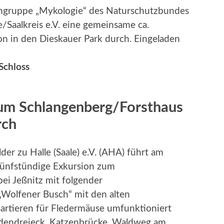
Fachgruppe „Mykologie“ des Naturschutzbundes
/Saalkreis e.V. eine gemeinsame ca.
on in den Dieskauer Park durch. Eingeladen
Schloss
um Schlangenberg/Forsthaus
rch
er zu Halle (Saale) e.V. (AHA) führt am
fünfstündige Exkursion zum
ei Jeßnitz mit folgender
Wolfener Busch“ mit den alten
rtieren für Fledermäuse umfunktioniert
dendreieck, Katzenbrücke, Waldweg am