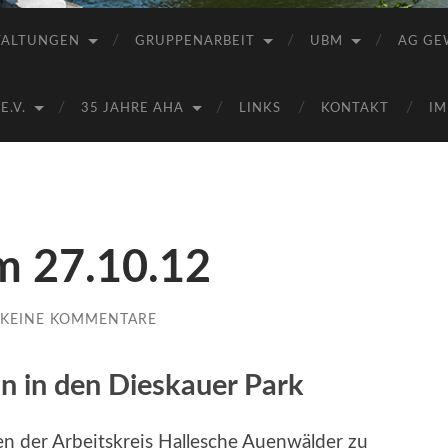
Saale
e.V.
TALTUNGEN
GRUPPENARBEIT
UBM
AG GE
(AHA)
.V.
35 JAHRE AHA
LINKS
KONTAKT
IM
m 27.10.12
KEINE KOMMENTARE
n in den Dieskauer Park
n der Arbeitskreis Hallesche Auenwälder zu