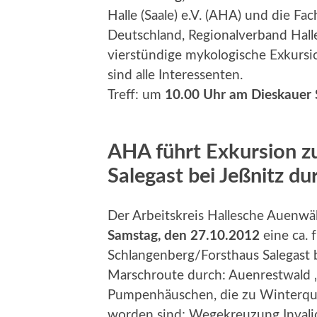
Halle (Saale) e.V. (AHA) und die 
Deutschland, Regionalverband Halle
vierstündige mykologische Exkursi
sind alle Interessenten.
Treff: um
10.00 Uhr am Dieskauer 
AHA führt Exkursion z
Salegast bei Jeßnitz du
Der Arbeitskreis Hallesche Auenwäld
Samstag, den 27.10.2012
eine ca. 
Schlangenberg/Forsthaus Salegast b
Marschroute durch: Auenrestwald „
Pumpenhäuschen, die zu Winterqua
worden sind; Wegekreuzung Invali