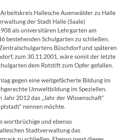
Arbeitskreis Hallesche Auenwälder zu Halle
Verwaltung der Stadt Halle (Saale)
908 als universitären Lehrgarten am
46 bestehenden Schulgarten zu schließen.
 Zentralschulgartens Büschdorf und späteren
orf, zum 30.11.2001, wäre somit der letzte
hulgarten dem Rotstift zum Opfer gefallen.
chlag gegen eine weitgefächerte Bildung im
chgerechte Umweltbildung im Speziellen.
im Jahr 2012 das „Jahr der Wissenschaft“
uptstadt“ nennen möchte.
das wortbrüchige und ebenso
alleschen Stadtverwaltung das
mark zu schließen. Ebenso passt dieses