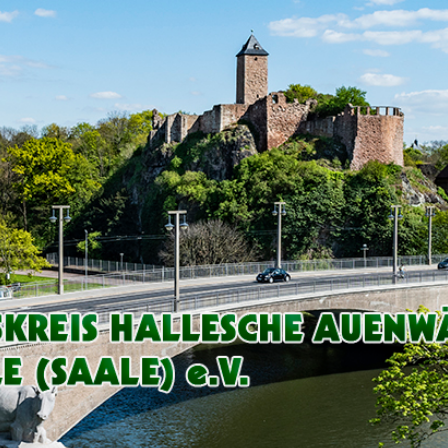
Arbeitskreis
Hallesche
Auenwälder
zu
Halle
/