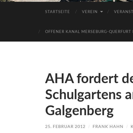
STARTSEITE
VEREIN
VERANS
OFFENER KANAL MERSEBURG-QUERFURT E
AHA fordert de
Schulgartens 
Galgenberg
25. FEBRUAR 2012
/
FRANK HAHN
/