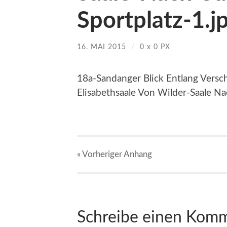
Sportplatz-1.j
16. MAI 2015
/
0
x
0 PX
18a-Sandanger Blick Entlang Versc
Elisabethsaale Von Wilder-Saale Na
« Vorheriger
Anhang
Schreibe einen Kom