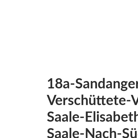
18a-Sandanger
Verschüttete-
Saale-Elisabet
Saale-Nach-S