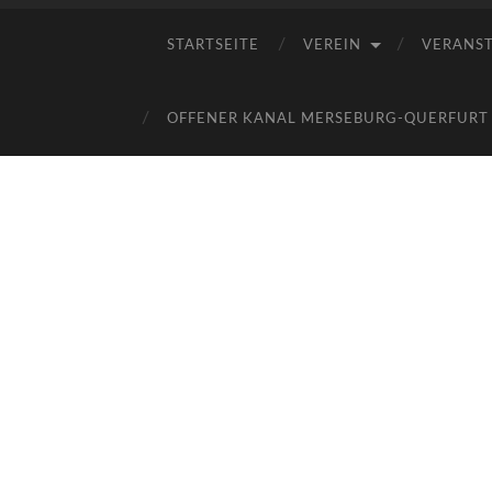
STARTSEITE
VEREIN
VERANS
OFFENER KANAL MERSEBURG-QUERFURT E