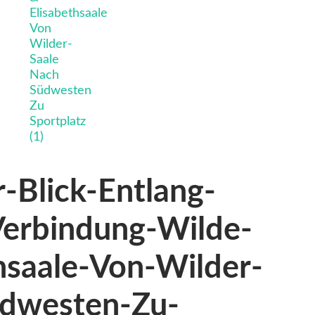
-Blick-Entlang-
Verbindung-Wilde-
hsaale-Von-Wilder-
üdwesten-Zu-