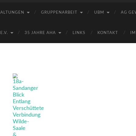
Saale
e.V.
TALTUNGEN
GRUPPENARBEIT
UBM
AG GE
(AHA)
.V.
35 JAHRE AHA
LINKS
KONTAKT
IM