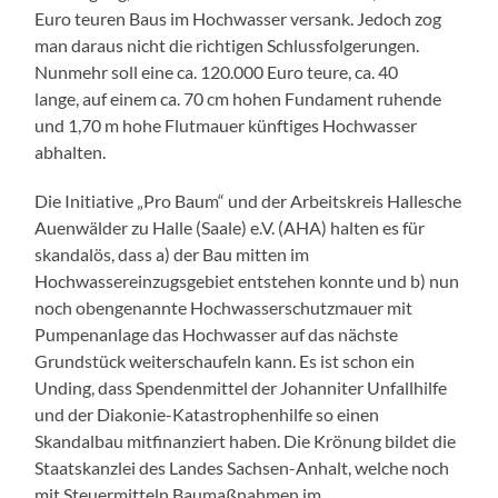
Euro teuren Baus im Hochwasser versank. Jedoch zog
man daraus nicht die richtigen Schlussfolgerungen.
Nunmehr soll eine ca. 120.000 Euro teure, ca. 40
lange, auf einem ca. 70 cm hohen Fundament ruhende
und 1,70 m hohe Flutmauer künftiges Hochwasser
abhalten.
Die Initiative „Pro Baum“ und der Arbeitskreis Hallesche
Auenwälder zu Halle (Saale) e.V. (AHA) halten es für
skandalös, dass a) der Bau mitten im
Hochwassereinzugsgebiet entstehen konnte und b) nun
noch obengenannte Hochwasserschutzmauer mit
Pumpenanlage das Hochwasser auf das nächste
Grundstück weiterschaufeln kann. Es ist schon ein
Unding, dass Spendenmittel der Johanniter Unfallhilfe
und der Diakonie-Katastrophenhilfe so einen
Skandalbau mitfinanziert haben. Die Krönung bildet die
Staatskanzlei des Landes Sachsen-Anhalt, welche noch
mit Steuermitteln Baumaßnahmen im