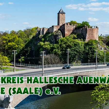
Arbeitskreis
Hallesche
Auenwälder
zu
Halle
/