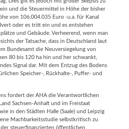
g. Dies gilt es jedoch mit großer Skepsis zu
 ein und die Steuermittel in Höhe der bisher
he von 106.004.035 Euro -u.a. für Kanal
ert oder es tritt ein und es entstehen
arkplätze und Gebäude. Verheerend, wenn man
ichts der Tatsache, dass in Deutschland laut
em Bundesamt die Neuversiegelung von
en 80 bis 120 ha hin und her schwankt,
rendes Signal dar. Mit dem Entzug des Bodens
rlichen Speicher-, Rückhalte-, Puffer- und
ns fordert der AHA die Verantwortlichen
and Sachsen-Anhalt und im Freistaat
wie in den Städten Halle (Saale) und Leipzig
bene Machbarkeitsstudie selbstkritisch zu
der steuerfinanzierten öffentlichen