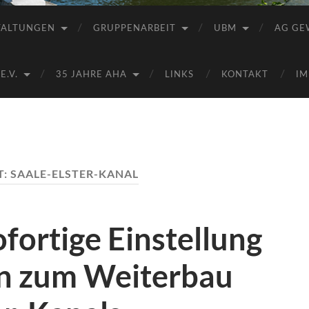
Saale
e.V.
TALTUNGEN
GRUPPENARBEIT
UBM
AG GE
(AHA)
.V.
35 JAHRE AHA
LINKS
KONTAKT
IM
T:
SAALE-ELSTER-KANAL
fortige Einstellung
en zum Weiterbau