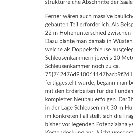
strukturreiche Abschnitte der Saale
Ferner wären auch massive baulic
gebauten Teil erforderlich. Als Bei
22 m Höhenunterschied zwischen 
Dazu plante man damals in Wüstene
welche als Doppelschleuse ausgele
Schleusenkammern jeweils 10 Meter
Schleusenkammer noch zu ca.
75{742476d910061147bacb9f2d1
fertiggestellt wurde, begann man b
mit den Erdarbeiten für die Funda
kompletter Neubau erfolgen. Darüb
in der Lage Schleusen mit 30 m Hu
im konkreten Fall stellt sich die 
bisher vorliegenden Potenzialanaly
Kostendeckung aus. Nicht umsonst