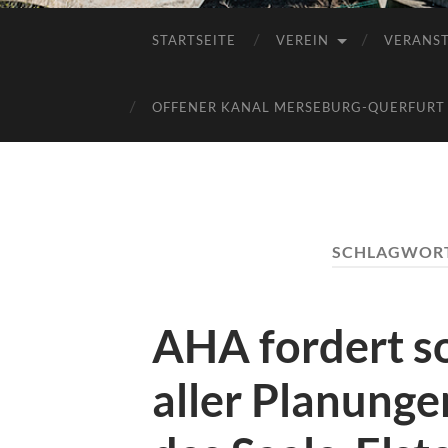
STARTSEITE
VEREIN
VERANS
OFFENER KANAL MERSEBURG-QUERFURT E
SCHLAGWOR
AHA fordert so
aller Planung