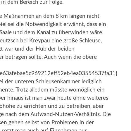
 in dem Bereich zur Folge.
he Maßnahmen an dem 8 km langen nicht
spiel sei die Notwendigkeit erwähnt, dass ein
Saale und dem Kanal zu überwinden wäre.
utzsch bei Kreypau eine große Schleuse,
gt war und der Hub der beiden
 betragen sollte. Auch wenn die obere
e63afebae5c969212eff52eb4ea03554537fa31}
ei der unteren Schleusenkammer lediglich
mente. Trotz alledem müsste womöglich ein
er hinaus ist man zwar heute ohne weiteres
bhöhe zu errichten und zu betreiben, aber
Frage nach dem Aufwand-Nutzen-Verhältnis. Die
sen gehen selbst von Problemen in der
 setzt man auch auf Einnahmen aus