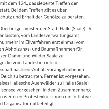
it dem 124., das siebente Treffen der
tatt. Bei dem Treffen gilt es über
hutz und Erhalt der Gehölze zu beraten.
Oberbürgermeister der Stadt Halle (Saale) Dr.
anlassten, vom Landesverwaltungsamt
nunmehr im Eilverfahren erst einmal vom
pten Abholzungs- und Baumaßnahmen für
tzer Damm und Wilder Saale zu
rge die vom Landesbetrieb für
schaft Sachsen-Anhalt vorangetriebenen
eich zu betrachten. Ferner ist vorgesehen,
eises Hallesche Auenwälder zu Halle (Saale)
feisensee vorgesehen. In dem Zusammenhang
len weiteren Protestexkursionen die Initiative
d Organisator mitbeteiligt.