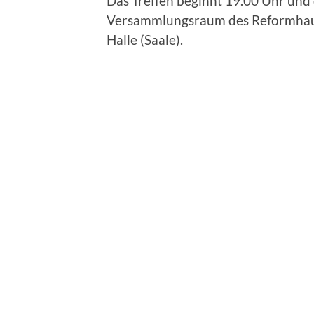
Das Treffen beginnt 19.00 Uhr und 
Versammlungsraum des Reformhaus
Halle (Saale).