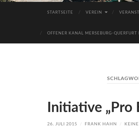
STARTSEITE
VEREIN
VERANS
OFFENER KANAL MERSEBURG-QUERFURT E
SCHLAGWO
Initiative „Pro 
26. JULI 2015
/
FRANK HAHN
/
KEIN