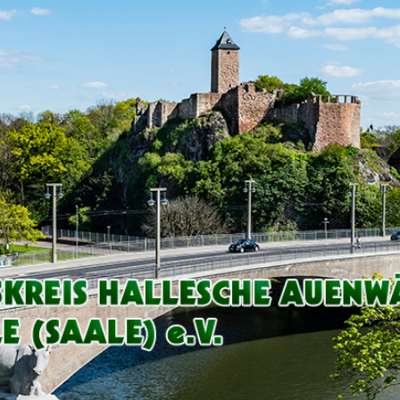
Arbeitskreis
Hallesche
Auenwälder
zu
Halle
/