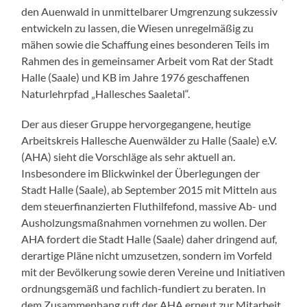
den Auenwald in unmittelbarer Umgrenzung sukzessiv
entwickeln zu lassen, die Wiesen unregelmäßig zu
mähen sowie die Schaffung eines besonderen Teils im
Rahmen des in gemeinsamer Arbeit vom Rat der Stadt
Halle (Saale) und KB im Jahre 1976 geschaffenen
Naturlehrpfad „Hallesches Saaletal“.
Der aus dieser Gruppe hervorgegangene, heutige
Arbeitskreis Hallesche Auenwälder zu Halle (Saale) e.V.
(AHA) sieht die Vorschläge als sehr aktuell an.
Insbesondere im Blickwinkel der Überlegungen der
Stadt Halle (Saale), ab September 2015 mit Mitteln aus
dem steuerfinanzierten Fluthilfefond, massive Ab- und
Ausholzungsmaßnahmen vornehmen zu wollen. Der
AHA fordert die Stadt Halle (Saale) daher dringend auf,
derartige Pläne nicht umzusetzen, sondern im Vorfeld
mit der Bevölkerung sowie deren Vereine und Initiativen
ordnungsgemäß und fachlich-fundiert zu beraten. In
dem Zusammenhang ruft der AHA erneut zur Mitarbeit