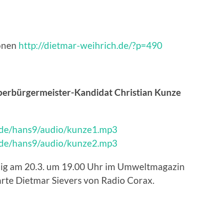
onen
http://dietmar-weihrich.de/?p=490
berbürgermeister-Kandidat Christian Kunze
.de/hans9/audio/kunze1.mp3
.de/hans9/audio/kunze2.mp3
ndig am 20.3. um 19.00 Uhr im Umweltmagazin
hrte Dietmar Sievers von Radio Corax.