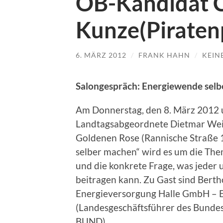
OB-Kandidat C
Kunze(Piraten
6. MÄRZ 2012
/
FRANK HAHN
/
KEIN
Salongespräch: Energiewende sel
Am Donnerstag, den 8. März 2012 
Landtagsabgeordnete Dietmar Weih
Goldenen Rose (Rannische Straße 1
selber machen“ wird es um die Th
und die konkrete Frage, was jeder
beitragen kann. Zu Gast sind Berth
Energieversorgung Halle GmbH –
(Landesgeschäftsführer des Bunde
BUND).