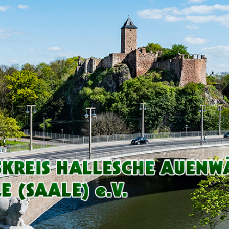
Arbeitskreis
Hallesche
Auenwälder
zu
Halle
/