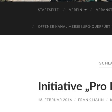
STARTSEITE
VEREIN
VERANS
OFFENER KANAL MERSEBURG-QUERFURT E
SCHL
Initiative „Pro 
18. FEBRUAR 2016
/
FRANK HAHN
/