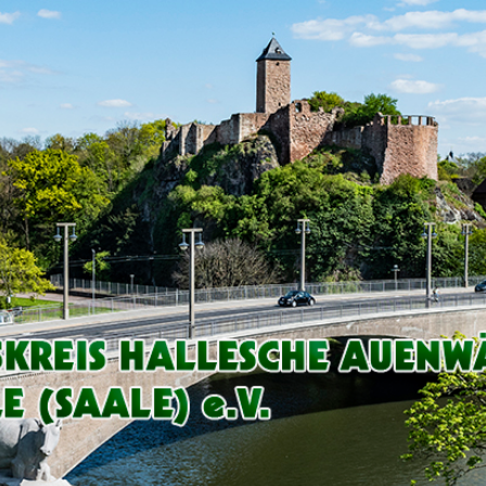
Arbeitskreis
Hallesche
Auenwälder
zu
Halle
/