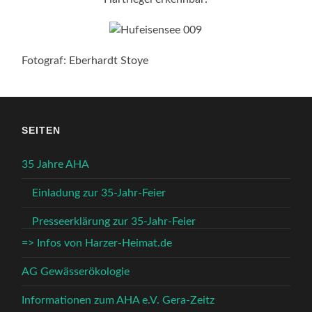
Fotograf: Eberhardt Stoye
SEITEN
35 Jahre AHA
Einladung zur 35-Jahr-Feier
Presseerklärung zur 35-Jahr-Feier
=> Infos von Harzer-Heimat.de
AG Gewässerökologie
Informationen zum AHA e.V. Gera-Zeitz