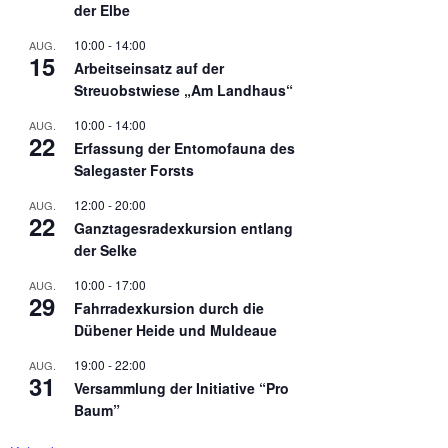
der Elbe
10:00
-
14:00
AUG.
15
Arbeitseinsatz auf der
Streuobstwiese „Am Landhaus“
10:00
-
14:00
AUG.
22
Erfassung der Entomofauna des
Salegaster Forsts
12:00
-
20:00
AUG.
22
Ganztagesradexkursion entlang
der Selke
10:00
-
17:00
AUG.
29
Fahrradexkursion durch die
Dübener Heide und Muldeaue
19:00
-
22:00
AUG.
31
Versammlung der Initiative “Pro
Baum”