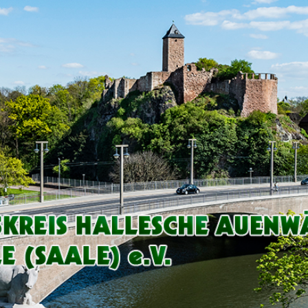
Arbeitskreis
Hallesche
Auenwälder
zu
Halle
/