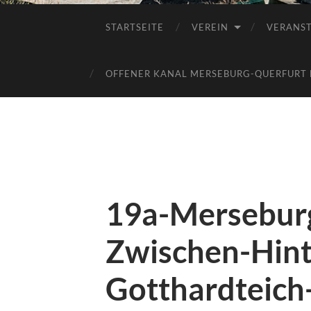
STARTSEITE
VEREIN
VERANS
OFFENER KANAL MERSEBURG-QUERFURT E
19a-Merseburg
Zwischen-Hin
Gotthardteic