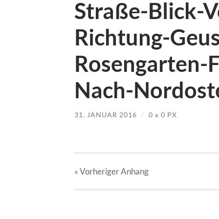
Straße-Blick-
Richtung-Geus
Rosengarten-F
Nach-Nordoste
31. JANUAR 2016
/
0
x
0 PX
« Vorheriger
Anhang