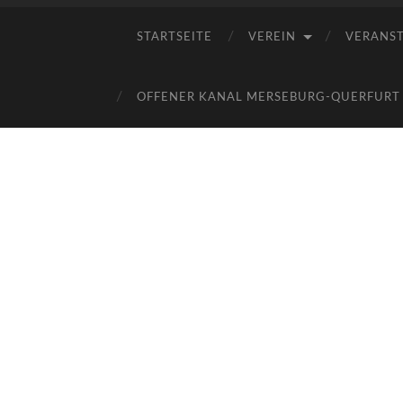
STARTSEITE
VEREIN
VERANS
OFFENER KANAL MERSEBURG-QUERFURT E