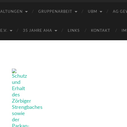
Saale
e.V.
TALTUNGEN
GRUPPENARBEIT
UBM
AG GE
(AHA)
.V.
35 JAHRE AHA
LINKS
KONTAKT
IM