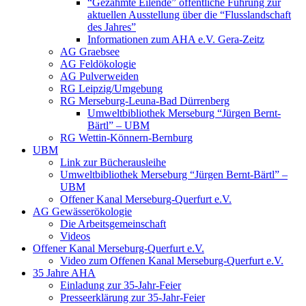
“Gezähmte Eilende” öffentliche Führung zur
aktuellen Ausstellung über die “Flusslandschaft
des Jahres”
Informationen zum AHA e.V. Gera-Zeitz
AG Graebsee
AG Feldökologie
AG Pulverweiden
RG Leipzig/Umgebung
RG Merseburg-Leuna-Bad Dürrenberg
Umweltbibliothek Merseburg “Jürgen Bernt-
Bärtl” – UBM
RG Wettin-Könnern-Bernburg
UBM
Link zur Bücherausleihe
Umweltbibliothek Merseburg “Jürgen Bernt-Bärtl” –
UBM
Offener Kanal Merseburg-Querfurt e.V.
AG Gewässerökologie
Die Arbeitsgemeinschaft
Videos
Offener Kanal Merseburg-Querfurt e.V.
Video zum Offenen Kanal Merseburg-Querfurt e.V.
35 Jahre AHA
Einladung zur 35-Jahr-Feier
Presseerklärung zur 35-Jahr-Feier