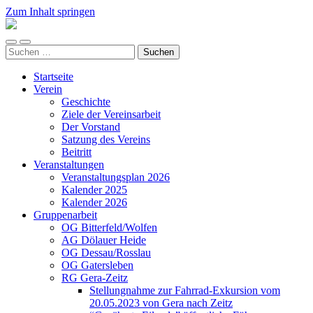
Zum Inhalt springen
Arbeitskreis
Hallesche
Mobile-
Suchfeld
Auenwälder
Suchen
Menü
ein-/ausblenden
zu
nach:
ein-/ausblenden
Halle
Startseite
/
Verein
Saale
Geschichte
e.V.
Ziele der Vereinsarbeit
(AHA)
Der Vorstand
Satzung des Vereins
Beitritt
Veranstaltungen
Veranstaltungsplan 2026
Kalender 2025
Kalender 2026
Gruppenarbeit
OG Bitterfeld/Wolfen
AG Dölauer Heide
OG Dessau/Rosslau
OG Gatersleben
RG Gera-Zeitz
Stellungnahme zur Fahrrad-Exkursion vom
20.05.2023 von Gera nach Zeitz