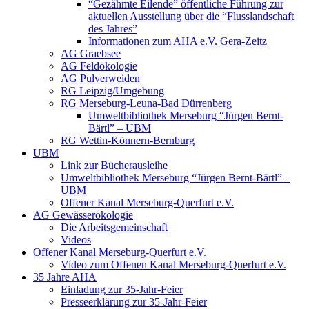
“Gezähmte Eilende” öffentliche Führung zur
aktuellen Ausstellung über die “Flusslandschaft
des Jahres”
Informationen zum AHA e.V. Gera-Zeitz
AG Graebsee
AG Feldökologie
AG Pulverweiden
RG Leipzig/Umgebung
RG Merseburg-Leuna-Bad Dürrenberg
Umweltbibliothek Merseburg “Jürgen Bernt-
Bärtl” – UBM
RG Wettin-Könnern-Bernburg
UBM
Link zur Bücherausleihe
Umweltbibliothek Merseburg “Jürgen Bernt-Bärtl” –
UBM
Offener Kanal Merseburg-Querfurt e.V.
AG Gewässerökologie
Die Arbeitsgemeinschaft
Videos
Offener Kanal Merseburg-Querfurt e.V.
Video zum Offenen Kanal Merseburg-Querfurt e.V.
35 Jahre AHA
Einladung zur 35-Jahr-Feier
Presseerklärung zur 35-Jahr-Feier