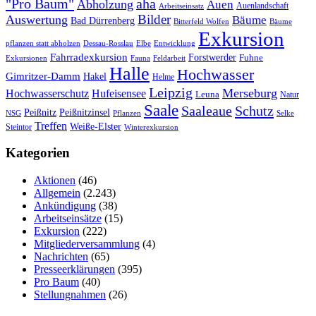
"Pro Baum"
aha
Abholzung
Auen
Auenlandschaft
Arbeitseinsatz
Bilder
Auswertung
Bäume
Bad Dürrenberg
Bitterfeld Wolfen
Bäume
Exkursion
pflanzen statt abholzen
Dessau-Rosslau
Elbe
Entwicklung
Fahrradexkursion
Forstwerder
Fuhne
Fauna
Feldarbeit
Exkursionen
Halle
Hochwasser
Gimritzer-Damm
Hakel
Helme
Leipzig
Merseburg
Hochwasserschutz
Hufeisensee
Leuna
Natur
Saale
Saaleaue
Schutz
Peißnitz
Peißnitzinsel
NSG
Pflanzen
Selke
Treffen
Weiße-Elster
Steintor
Winterexkursion
Kategorien
Aktionen
(46)
Allgemein
(2.243)
Ankündigung
(38)
Arbeitseinsätze
(15)
Exkursion
(222)
Mitgliederversammlung
(4)
Nachrichten
(65)
Presseerklärungen
(395)
Pro Baum
(40)
Stellungnahmen
(26)