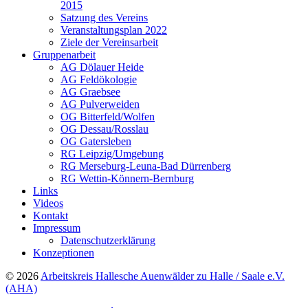
2015
Satzung des Vereins
Veranstaltungsplan 2022
Ziele der Vereinsarbeit
Gruppenarbeit
AG Dölauer Heide
AG Feldökologie
AG Graebsee
AG Pulverweiden
OG Bitterfeld/Wolfen
OG Dessau/Rosslau
OG Gatersleben
RG Leipzig/Umgebung
RG Merseburg-Leuna-Bad Dürrenberg
RG Wettin-Könnern-Bernburg
Links
Videos
Kontakt
Impressum
Datenschutzerklärung
Konzeptionen
© 2026
Arbeitskreis Hallesche Auenwälder zu Halle / Saale e.V.
(AHA)