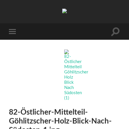
Arbeitskreis
Hallesche
Auenwälder
zu
Halle
Suchfe
Mobile-
/
ein-/a
Menü
Saale
ein-/ausblenden
e.V.
(AHA)
82-Östlicher-Mittelteil-
Göhlitzscher-Holz-Blick-Nach-