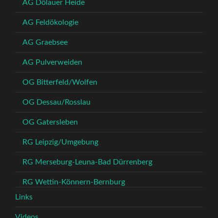
AG Dölauer Heide
AG Feldökologie
AG Graebsee
AG Pulverweiden
OG Bitterfeld/Wolfen
OG Dessau/Rosslau
OG Gatersleben
RG Leipzig/Umgebung
RG Merseburg-Leuna-Bad Dürrenberg
RG Wettin-Könnern-Bernburg
Links
Videos