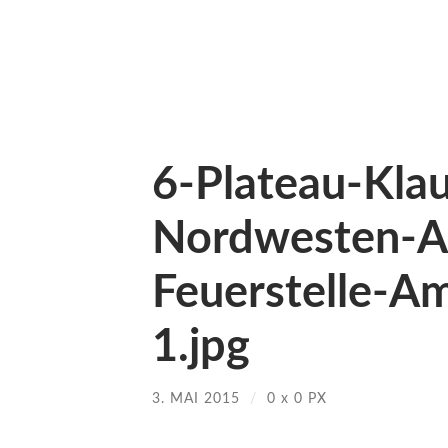
6-Plateau-Kla
Nordwesten-A
Feuerstelle-A
1.jpg
3. MAI 2015
/
0
x
0 PX