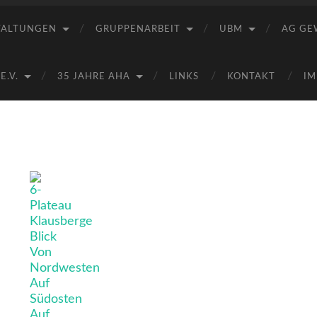
Saale
e.V.
TALTUNGEN
GRUPPENARBEIT
UBM
AG GE
(AHA)
.V.
35 JAHRE AHA
LINKS
KONTAKT
IM