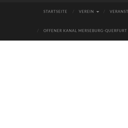
STARTSEITE
VEREIN
VERANS
OFFENER KANAL MERSEBURG-QUERFURT E