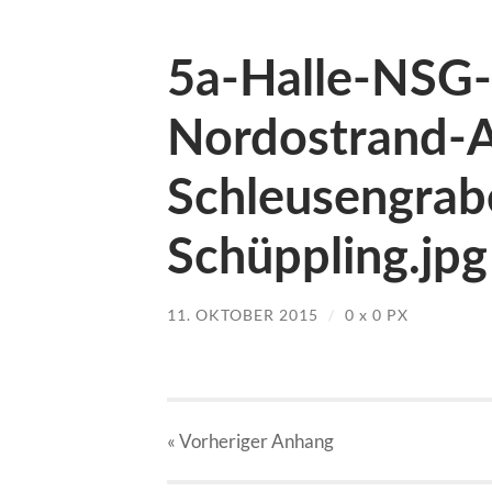
5a-Halle-NSG-
Nordostrand-
Schleusengrab
Schüppling.jpg
11. OKTOBER 2015
/
0
x
0 PX
« Vorheriger
Anhang