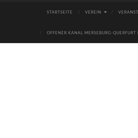
STARTSEITE
VEREIN
VERANS
OFFENER KANAL MERSEBURG-QUERFURT E