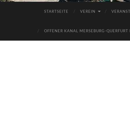
STARTSEITE
VEREIN
VERANS
OFFENER KANAL MERSEBURG-QUERFURT E