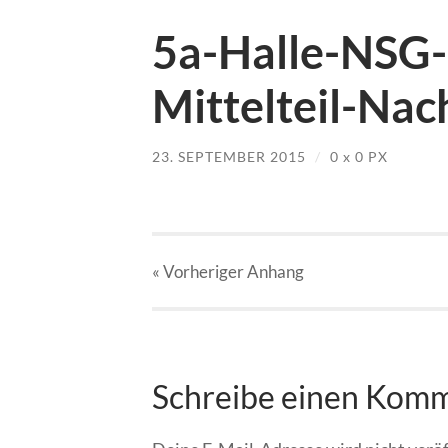
5a-Halle-NSG-
Mittelteil-Nac
23. SEPTEMBER 2015
/
0
x
0 PX
« Vorheriger
Anhang
Schreibe einen Kom