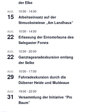
der Elbe
10:00
-
14:00
AUG.
15
Arbeitseinsatz auf der
Streuobstwiese „Am Landhaus“
10:00
-
14:00
AUG.
22
Erfassung der Entomofauna des
Salegaster Forsts
12:00
-
20:00
AUG.
22
Ganztagesradexkursion entlang
der Selke
10:00
-
17:00
AUG.
29
Fahrradexkursion durch die
Dübener Heide und Muldeaue
19:00
-
22:00
AUG.
31
Versammlung der Initiative “Pro
Baum”