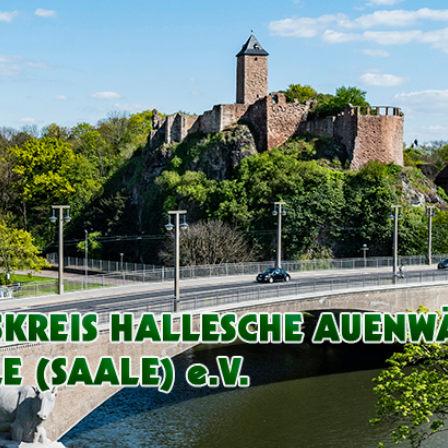
Arbeitskreis
Hallesche
Auenwälder
zu
Halle
/