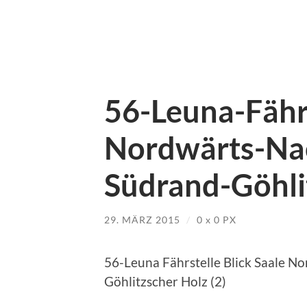
56-Leuna-Fährs
Nordwärts-Na
Südrand-Göhli
29. MÄRZ 2015
/
0
x
0 PX
56-Leuna Fährstelle Blick Saale 
Göhlitzscher Holz (2)