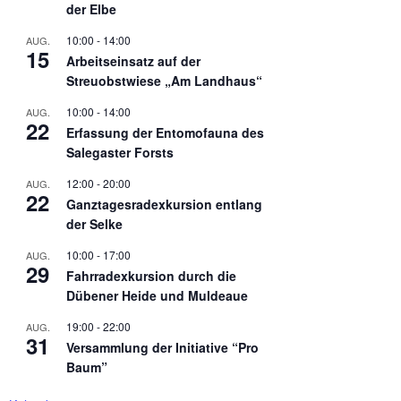
der Elbe
10:00
-
14:00
AUG.
15
Arbeitseinsatz auf der
Streuobstwiese „Am Landhaus“
10:00
-
14:00
AUG.
22
Erfassung der Entomofauna des
Salegaster Forsts
12:00
-
20:00
AUG.
22
Ganztagesradexkursion entlang
der Selke
10:00
-
17:00
AUG.
29
Fahrradexkursion durch die
Dübener Heide und Muldeaue
19:00
-
22:00
AUG.
31
Versammlung der Initiative “Pro
Baum”