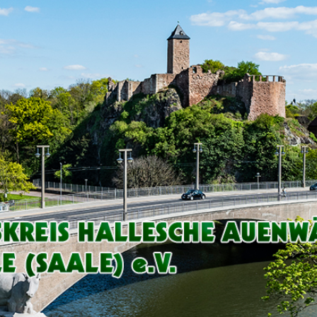
Arbeitskreis
Hallesche
Auenwälder
zu
Halle
/