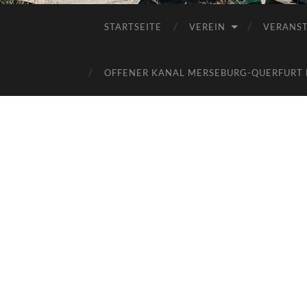
STARTSEITE
VEREIN
VERANS
OFFENER KANAL MERSEBURG-QUERFURT E