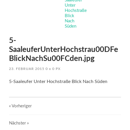
5-
SaaleuferUnterHochstrau00DFe
BlickNachSu00FCden.jpg
23. FEBRUAR 2015
0
x
0 PX
5-Saaleufer Unter Hochstraße Blick Nach Süden
« Vorheriger
Nächster
»