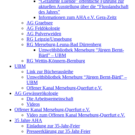
“Gezähmte Eilende” öffentliche Führung zur
aktuellen Ausstellung über die “Flusslandschaft
des Jahres”
Informationen zum AHA e.V. Gera-Zeitz
AG Graebsee
AG Feldökologie
AG Pulverweiden
RG Leipzig/Umgebung
RG Merseburg-Leuna-Bad Dürrenberg
Umweltbibliothek Merseburg “Jürgen Bernt-
Bärtl” – UBM
RG Wettin-Könnern-Bernburg
UBM
Link zur Bücherausleihe
Umweltbibliothek Merseburg “Jürgen Bernt-Bärtl” –
UBM
Offener Kanal Merseburg-Querfurt e.V.
AG Gewässerökologie
Die Arbeitsgemeinschaft
Videos
Offener Kanal Merseburg-Querfurt e.V.
Video zum Offenen Kanal Merseburg-Querfurt e.V.
35 Jahre AHA
Einladung zur 35-Jahr-Feier
Presseerklärung zur 35-Jahr-Feier