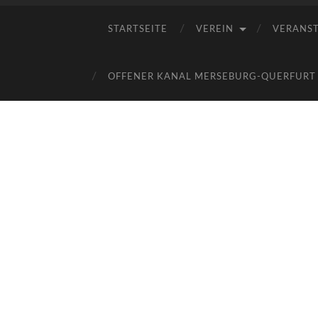
STARTSEITE
VEREIN
VERANS
OFFENER KANAL MERSEBURG-QUERFURT E