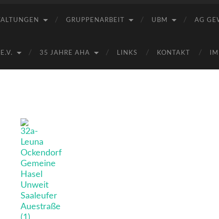
Saale
e.V.
TALTUNGEN
GRUPPENARBEIT
UBM
AG GE
(AHA)
.V.
35 JAHRE AHA
LINKS
KONTAKT
IM