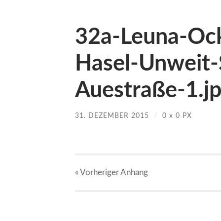
32a-Leuna-Oc
Hasel-Unweit-
Auestraße-1.j
31. DEZEMBER 2015
/
0
x
0 PX
« Vorheriger
Anhang