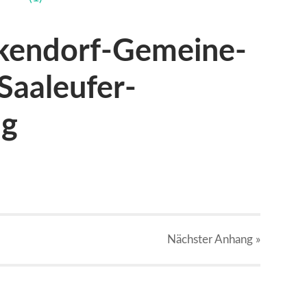
kendorf-Gemeine-
Saaleufer-
pg
Nächster
Anhang
»