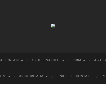
Arbeitskreis
Hallesche
Auenwälder
zu
Halle
/
Saale
e.V.
TALTUNGEN
GRUPPENARBEIT
UBM
AG GE
(AHA)
.V.
35 JAHRE AHA
LINKS
KONTAKT
IM