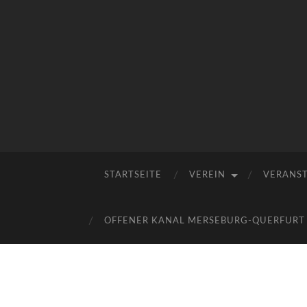
STARTSEITE
VEREIN
VERANS
OFFENER KANAL MERSEBURG-QUERFURT E