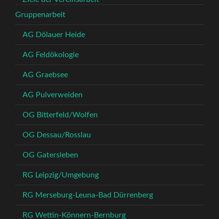
Gruppenarbeit
AG Dölauer Heide
AG Feldökologie
AG Graebsee
AG Pulverweiden
OG Bitterfeld/Wolfen
OG Dessau/Rosslau
OG Gatersleben
RG Leipzig/Umgebung
RG Merseburg-Leuna-Bad Dürrenberg
RG Wettin-Könnern-Bernburg