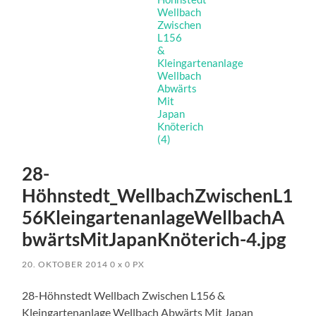
28-
Höhnstedt_WellbachZwischenL1
56KleingartenanlageWellbachA
bwärtsMitJapanKnöterich-4.jpg
20. OKTOBER 2014
0
x
0 PX
28-Höhnstedt Wellbach Zwischen L156 &
Kleingartenanlage Wellbach Abwärts Mit Japan