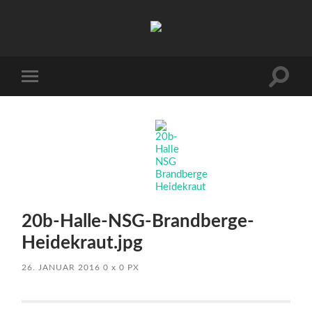
Arbeitskreis
Hallesche
Auenwälder
zu
Halle
Suchfe
Mobile-
/
ein-/a
Menü
Saale
ein-/ausblenden
e.V.
(AHA)
20b-Halle-NSG-Brandberge-
Heidekraut.jpg
26. JANUAR 2016
0
x
0 PX