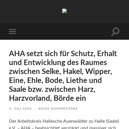
Arbeitskreis
Hallesche
Auenwälder
zu
Halle
Suchfe
Mobile-
/
ein-/a
Menü
Saale
ein-/ausblenden
e.V.
(AHA)
AHA setzt sich für Schutz, Erhalt
und Entwicklung des Raumes
zwischen Selke, Hakel, Wipper,
Eine, Ehle, Bode, Liethe und
Saale bzw. zwischen Harz,
Harzvorland, Börde ein
3. JULI 2026
/
KEINE KOMMENTARE
Der Arbeitskreis Hallesche Auenwälder zu Halle (Saale)
e.V. – AHA – beabsichtigt verstärkt und massiver sich