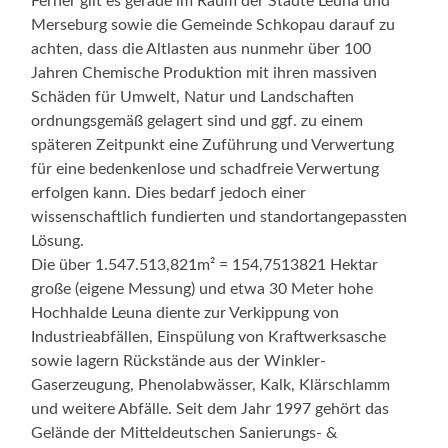
Ferner gilt es gerade im Raum der Städte Leuna und
Merseburg sowie die Gemeinde Schkopau darauf zu
achten, dass die Altlasten aus nunmehr über 100
Jahren Chemische Produktion mit ihren massiven
Schäden für Umwelt, Natur und Landschaften
ordnungsgemäß gelagert sind und ggf. zu einem
späteren Zeitpunkt eine Zuführung und Verwertung
für eine bedenkenlose und schadfreie Verwertung
erfolgen kann. Dies bedarf jedoch einer
wissenschaftlich fundierten und standortangepassten
Lösung.
Die über 1.547.513,821m² = 154,7513821 Hektar
große (eigene Messung) und etwa 30 Meter hohe
Hochhalde Leuna diente zur Verkippung von
Industrieabfällen, Einspülung von Kraftwerksasche
sowie lagern Rückstände aus der Winkler-
Gaserzeugung, Phenolabwässer, Kalk, Klärschlamm
und weitere Abfälle. Seit dem Jahr 1997 gehört das
Gelände der Mitteldeutschen Sanierungs- &