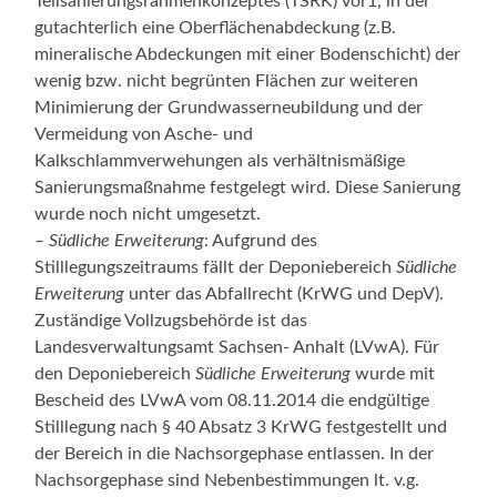
Teilsanierungsrahmenkonzeptes (TSRK) vor1, in der
gutachterlich eine Oberflächenabdeckung (z.B.
mineralische Abdeckungen mit einer Bodenschicht) der
wenig bzw. nicht begrünten Flächen zur weiteren
Minimierung der Grundwasserneubildung und der
Vermeidung von Asche- und
Kalkschlammverwehungen als verhältnismäßige
Sanierungsmaßnahme festgelegt wird. Diese Sanierung
wurde noch nicht umgesetzt.
– Südliche Erweiterung
: Aufgrund des
Stilllegungszeitraums fällt der Deponiebereich
Südliche
Erweiterung
unter das Abfallrecht (KrWG und DepV).
Zuständige Vollzugsbehörde ist das
Landesverwaltungsamt Sachsen- Anhalt (LVwA). Für
den Deponiebereich
Südliche Erweiterung
wurde mit
Bescheid des LVwA vom 08.11.2014 die endgültige
Stilllegung nach § 40 Absatz 3 KrWG festgestellt und
der Bereich in die Nachsorgephase entlassen. In der
Nachsorgephase sind Nebenbestimmungen lt. v.g.