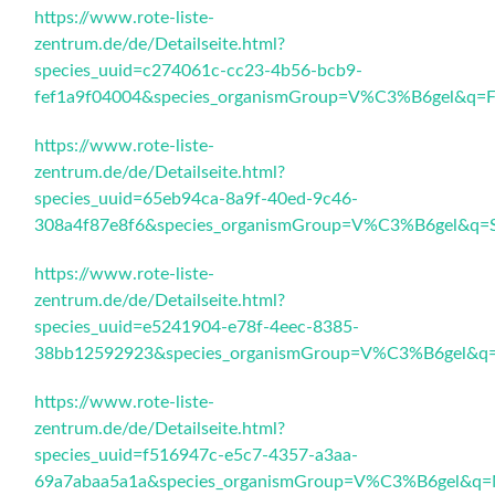
https://www.rote-liste-
zentrum.de/de/Detailseite.html?
species_uuid=c274061c-cc23-4b56-bcb9-
fef1a9f04004&species_organismGroup=V%C3%B6gel&q=Flu
https://www.rote-liste-
zentrum.de/de/Detailseite.html?
species_uuid=65eb94ca-8a9f-40ed-9c46-
308a4f87e8f6&species_organismGroup=V%C3%B6gel&q=
https://www.rote-liste-
zentrum.de/de/Detailseite.html?
species_uuid=e5241904-e78f-4eec-8385-
38bb12592923&species_organismGroup=V%C3%B6gel&q
https://www.rote-liste-
zentrum.de/de/Detailseite.html?
species_uuid=f516947c-e5c7-4357-a3aa-
69a7abaa5a1a&species_organismGroup=V%C3%B6gel&q