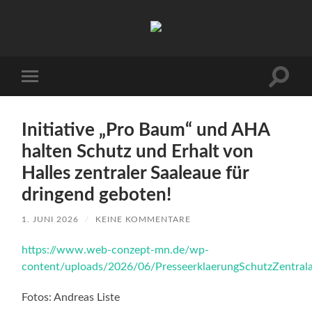
Arbeitskreis
Hallesche
Auenwälder
zu
Halle
Suchfe
Mobile-
/
ein-/a
Menü
Saale
ein-/ausblenden
e.V.
(AHA)
Initiative „Pro Baum“ und AHA
halten Schutz und Erhalt von
Halles zentraler Saaleaue für
dringend geboten!
1. JUNI 2026
/
KEINE KOMMENTARE
https://www.web-conzept-mn.de/wp-
content/uploads/2026/06/PresseerklaerungSchutzZentrala
Fotos: Andreas Liste