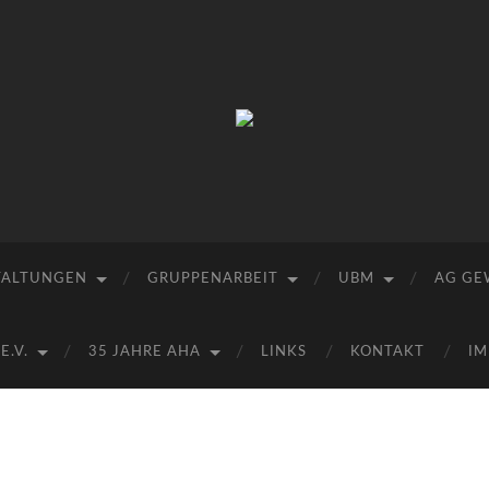
Arbeitskreis
Hallesche
Auenwälder
zu
Halle
/
Saale
e.V.
TALTUNGEN
GRUPPENARBEIT
UBM
AG GE
(AHA)
.V.
35 JAHRE AHA
LINKS
KONTAKT
IM