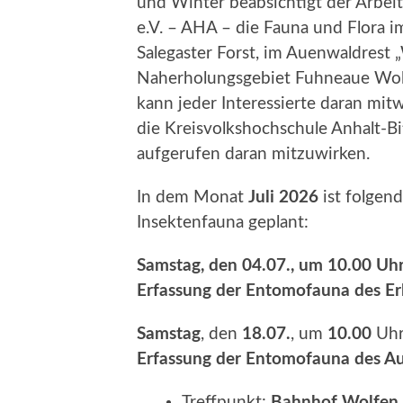
und Winter beabsichtigt der Arbeit
e.V. – AHA – die Fauna und Flora 
Salegaster Forst, im Auenwaldrest
Naherholungsgebiet Fuhneaue Wolf
kann jeder Interessierte daran mit
die Kreisvolkshochschule Anhalt-Bi
aufgerufen daran mitzuwirken.
In dem Monat
Juli 2026
ist folgend
Insektenfauna geplant:
Samstag
, den
04.07.
, um
10.00
Uh
Erfassung der Entomofauna des E
Samstag
, den
18.07.
, um
10.00
Uh
Erfassung der Entomofauna des A
Treffpunkt:
Bahnhof Wolfen