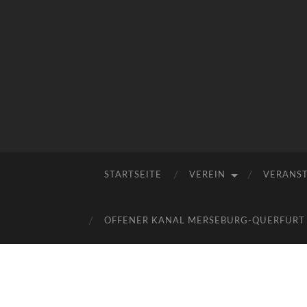
STARTSEITE
VEREIN
VERANS
OFFENER KANAL MERSEBURG-QUERFURT E