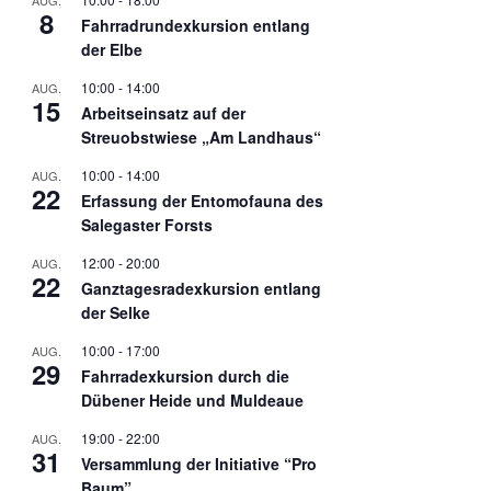
AUG.
8
Fahrradrundexkursion entlang
der Elbe
10:00
-
14:00
AUG.
15
Arbeitseinsatz auf der
Streuobstwiese „Am Landhaus“
10:00
-
14:00
AUG.
22
Erfassung der Entomofauna des
Salegaster Forsts
12:00
-
20:00
AUG.
22
Ganztagesradexkursion entlang
der Selke
10:00
-
17:00
AUG.
29
Fahrradexkursion durch die
Dübener Heide und Muldeaue
19:00
-
22:00
AUG.
31
Versammlung der Initiative “Pro
Baum”