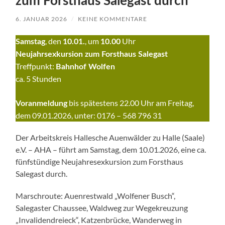
zum Forsthaus Salegast durch
6. JANUAR 2026
/
KEINE KOMMENTARE
, den
, um
Uhr
Samstag
10.01.
10.00
Neujahrsexkursion zum Forsthaus Salegast
Treffpunkt:
Bahnhof Wolfen
ca. 5 Stunden
bis spätestens 22.00 Uhr am Freitag,
Voranmeldung
dem 09.01.2026, unter: 0176 – 568 796 31
Der Arbeitskreis Hallesche Auenwälder zu Halle (Saale)
e.V. – AHA – führt am Samstag, dem 10.01.2026, eine ca.
fünfstündige Neujahresexkursion zum Forsthaus
Salegast durch.
Marschroute: Auenrestwald „Wolfener Busch“,
Salegaster Chaussee, Waldweg zur Wegekreuzung
„Invalidendreieck“, Katzenbrücke, Wanderweg in