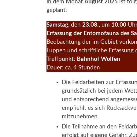
In dem Monat
August 2025
ist fol
geplant:
Samstag
, den
23.08.
, um
10.00
Uh
Erfassung der Entomofauna des Sal
Beobachtung der im Gebiet vorko
Luppen und schriftli­che Erfassung 
Treffpunkt:
Bahnhof Wolfen
Dauer: ca. 4 Stunden
Die Feldarbeiten zur Erfassu
grundsätzlich bei jedem Wett
und entsprechend angemesse
empfiehlt es sich Rucksackve
mitzunehmen.
Die Teilnahme an den Feldar
erfolgt auf eigene Gefahr. Zu