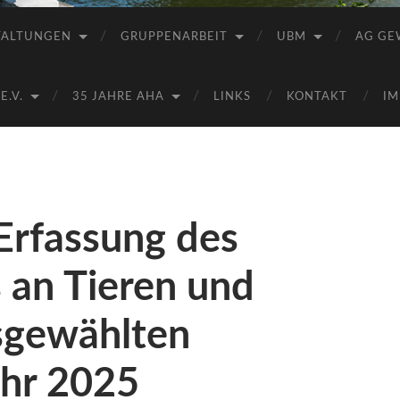
Saale
e.V.
TALTUNGEN
GRUPPENARBEIT
UBM
AG GE
(AHA)
.V.
35 JAHRE AHA
LINKS
KONTAKT
IM
 Erfassung des
 an Tieren und
usgewählten
ahr 2025