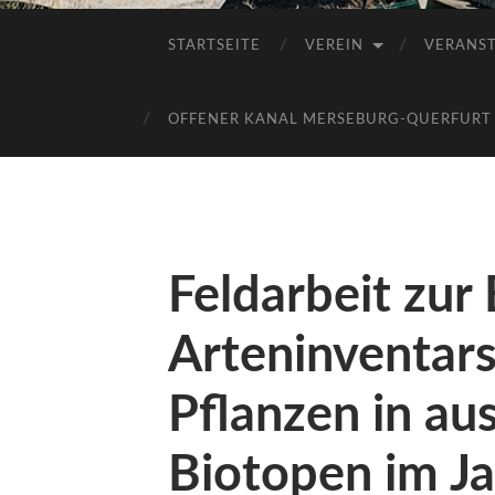
STARTSEITE
VEREIN
VERANS
OFFENER KANAL MERSEBURG-QUERFURT E
Feldarbeit zur
Arteninventars
Pflanzen in a
Biotopen im J