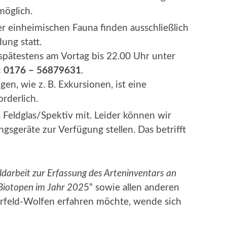
möglich.
er einheimischen Fauna finden ausschließlich
ung statt.
 spätestens am Vortag bis 22.00 Uhr unter
:
0176 – 56879631
.
en, wie z. B. Exkursionen, ist eine
rderlich.
s Feldglas/Spektiv mit. Leider können wir
sgeräte zur Verfügung stel­len. Das betrifft
ldarbeit zur Erfassung des Arteninventars an
 Biotopen im Jahr 202
5“ sowie allen anderen
rfeld-Wolfen erfahren möchte, wende sich