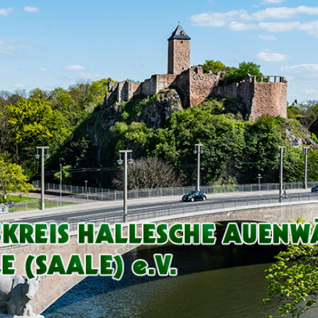
Arbeitskreis
Hallesche
Auenwälder
zu
Halle
/