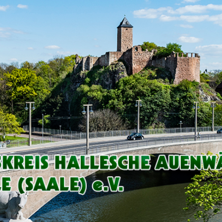
Arbeitskreis
Hallesche
Auenwälder
zu
Halle
/