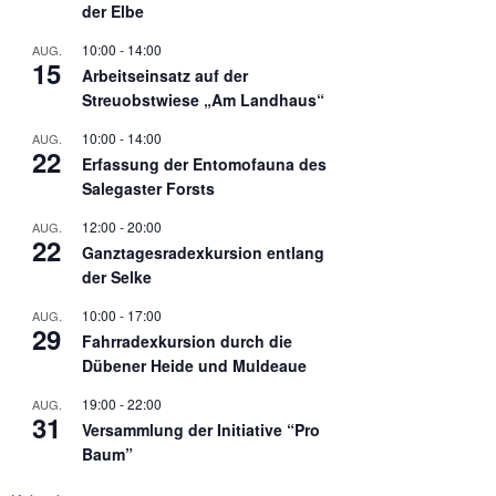
der Elbe
10:00
-
14:00
AUG.
15
Arbeitseinsatz auf der
Streuobstwiese „Am Landhaus“
10:00
-
14:00
AUG.
22
Erfassung der Entomofauna des
Salegaster Forsts
12:00
-
20:00
AUG.
22
Ganztagesradexkursion entlang
der Selke
10:00
-
17:00
AUG.
29
Fahrradexkursion durch die
Dübener Heide und Muldeaue
19:00
-
22:00
AUG.
31
Versammlung der Initiative “Pro
Baum”