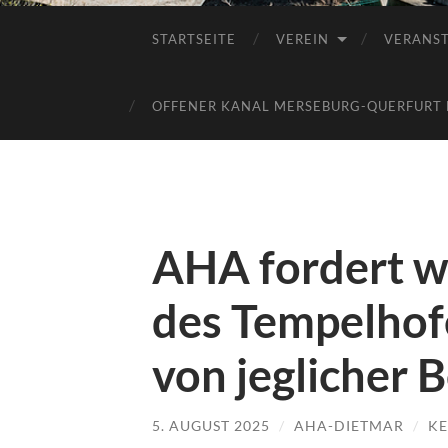
STARTSEITE
VEREIN
VERANS
OFFENER KANAL MERSEBURG-QUERFURT E
AHA fordert we
des Tempelhofe
von jeglicher 
5. AUGUST 2025
/
AHA-DIETMAR
/
KE