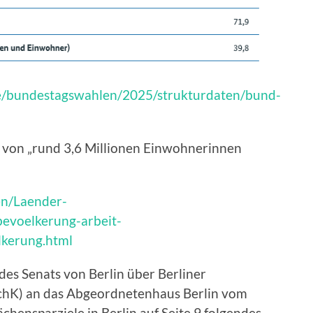
de/bundestagswahlen/2025/strukturdaten/bund-
t von „rund 3,6 Millionen Einwohnerinnen
en/Laender-
evoelkerung-arbeit-
lkerung.html
es Senats von Berlin über Berliner
chK) an das Abgeordnetenhaus Berlin vom
ächensparziele in Berlin auf Seite 9 folgendes