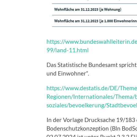
https://www.bundeswahlleiterin.
99/land-11.html
Das Statistische Bundesamt sprich
und Einwohner“.
https://www.destatis.de/DE/Them
Regionen/Internationales/Thema/b
soziales/bevoelkerung/Stadtbevoe
In der Vorlage Drucksache 19/183 d
Bodenschutzkonzeption (Bln BodS
02.07.2024 ist unter Punkt 2.3.2 Fl