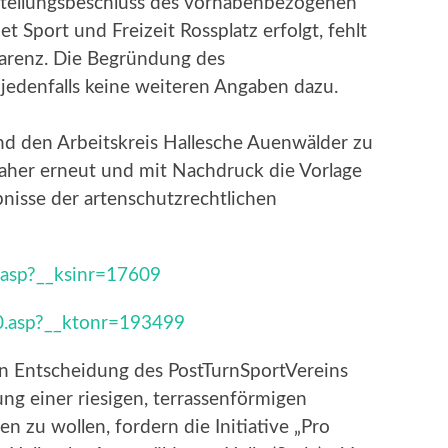
stellungsbeschluss des vorhabenbezogenen
 Sport und Freizeit Rossplatz erfolgt, fehlt
sparenz. Die Begründung des
 jedenfalls keine weiteren Angaben dazu.
und den Arbeitskreis Hallesche Auenwälder zu
 daher erneut und mit Nachdruck die Vorlage
bnisse der artenschutzrechtlichen
0.asp?__ksinr=17609
50.asp?__ktonr=193499
n Entscheidung des PostTurnSportVereins
ung einer riesigen, terrassenförmigen
en zu wollen, fordern die Initiative „Pro