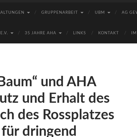
Saale
e.V.
TALTUNGEN
GRUPPENARBEIT
UBM
AG GE
(AHA)
.V.
35 JAHRE AHA
LINKS
KONTAKT
IM
o Baum“ und AHA
utz und Erhalt des
ch des Rossplatzes
) für dringend