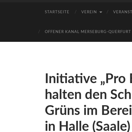
STARTSEITE
VEREIN
VERANS
OFFENER KANAL MERSEBURG-QUERFURT E
Initiative „Pr
halten den Sch
Grüns im Berei
in Halle (Saale