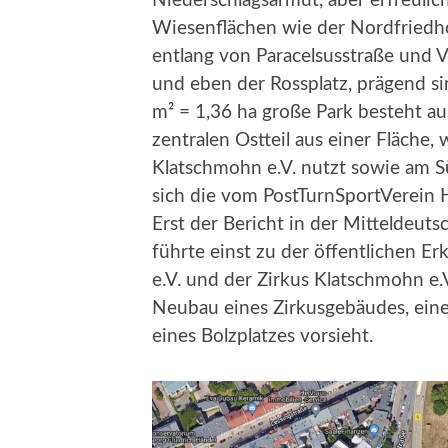
Niederschlagsarmut, aber erfreulic
Wiesenflächen wie der Nordfriedho
entlang von Paracelsusstraße und
und eben der Rossplatz, prägend s
m² = 1,36 ha große Park besteht a
zentralen Ostteil aus einer Fläche,
Klatschmohn e.V. nutzt sowie am Sü
sich die vom PostTurnSportVerein Ha
Erst der Bericht in der Mitteldeut
führte einst zu der öffentlichen Er
e.V. und der Zirkus Klatschmohn e.
Neubau eines Zirkusgebäudes, einer
eines Bolzplatzes vorsieht.