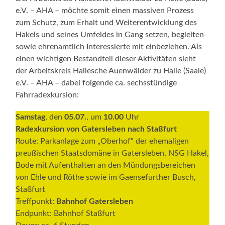
e.V. – AHA – möchte somit einen massiven Prozess
zum Schutz, zum Erhalt und Weiterentwicklung des
Hakels und seines Umfeldes in Gang setzen, begleiten
sowie ehrenamtlich Interessierte mit einbeziehen. Als
einen wichtigen Bestandteil dieser Aktivitäten sieht
der Arbeitskreis Hallesche Auenwälder zu Halle (Saale)
e.V. – AHA – dabei folgende ca. sechsstündige
Fahrradexkursion:
Samstag
, den
05.07.
, um
10.00
Uhr
Radexkursion von Gatersleben nach Staßfurt
Route: Parkanlage zum „Oberhof“ der ehemaligen
preußischen Staats­domäne in Gatersleben, NSG Hakel,
Bode mit Aufenthalten an den Mündungsbereichen
von Ehle und Röthe sowie im Gaense­further Busch,
Staßfurt
Treffpunkt:
Bahnhof Gatersleben
Endpunkt: Bahnhof Staßfurt